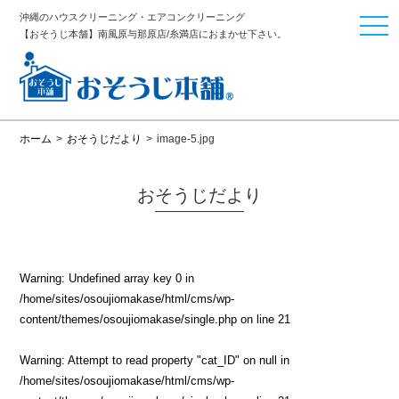
沖縄のハウスクリーニング・エアコンクリーニング
togg
【おそうじ本舗】南風原与那原店/糸満店におまかせ下さい。
navi
ホーム
>
おそうじだより
>
image-5.jpg
おそうじだより
Warning
: Undefined array key 0 in
/home/sites/osoujiomakase/html/cms/wp-
content/themes/osoujiomakase/single.php
on line
21
Warning
: Attempt to read property "cat_ID" on null in
/home/sites/osoujiomakase/html/cms/wp-