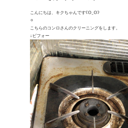
こんにちは、キクちゃんですʕʘ‿ʘʔ
⚪︎
こちらのコンロさんのクリーニングをします。
↓ビフォー