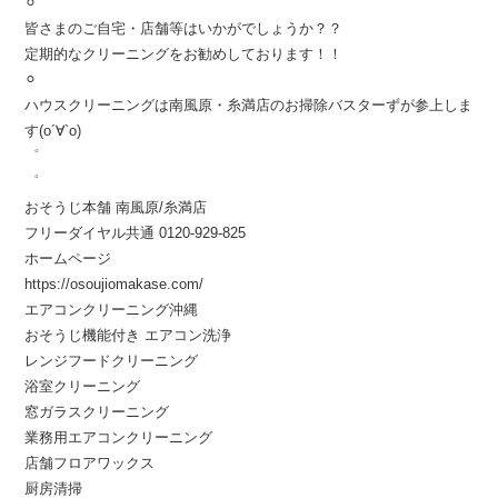
⚪︎
皆さまのご自宅・店舗等はいかがでしょうか？？
定期的なクリーニングをお勧めしております！！
⚪︎
ハウスクリーニングは南風原・糸満店のお掃除バスターずが参上しま
す(о´∀`о)
゜
゜
おそうじ本舗 南風原/糸満店
フリーダイヤル共通 0120-929-825
ホームページ
https://osoujiomakase.com/
エアコンクリーニング沖縄
おそうじ機能付き エアコン洗浄
レンジフードクリーニング
浴室クリーニング
窓ガラスクリーニング
業務用エアコンクリーニング
店舗フロアワックス
厨房清掃