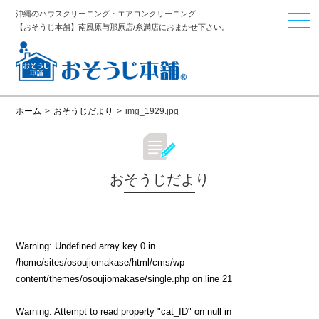
沖縄のハウスクリーニング・エアコンクリーニング
togg
【おそうじ本舗】南風原与那原店/糸満店におまかせ下さい。
navi
ホーム
>
おそうじだより
>
img_1929.jpg
おそうじだより
Warning
: Undefined array key 0 in
/home/sites/osoujiomakase/html/cms/wp-
content/themes/osoujiomakase/single.php
on line
21
Warning
: Attempt to read property "cat_ID" on null in