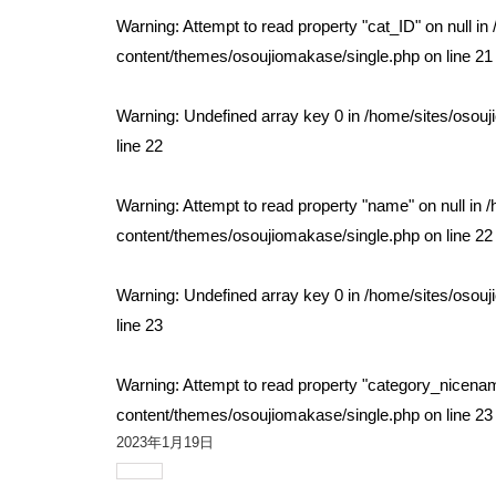
Warning
: Attempt to read property "cat_ID" on null in
content/themes/osoujiomakase/single.php
on line
21
Warning
: Undefined array key 0 in
/home/sites/osou
line
22
Warning
: Attempt to read property "name" on null in
/
content/themes/osoujiomakase/single.php
on line
22
Warning
: Undefined array key 0 in
/home/sites/osou
line
23
Warning
: Attempt to read property "category_nicenam
content/themes/osoujiomakase/single.php
on line
23
2023年1月19日