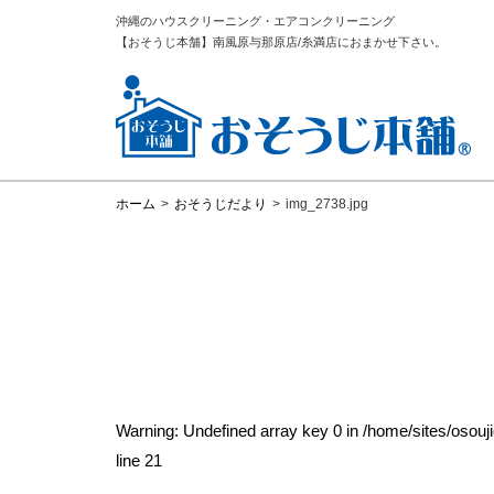
沖縄のハウスクリーニング・エアコンクリーニング
【おそうじ本舗】南風原与那原店/糸満店におまかせ下さい。
ホーム
>
おそうじだより
>
img_2738.jpg
Warning
: Undefined array key 0 in
/home/sites/osou
line
21