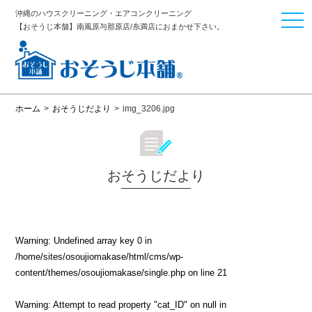
沖縄のハウスクリーニング・エアコンクリーニング
togg
【おそうじ本舗】南風原与那原店/糸満店におまかせ下さい。
navi
ホーム
>
おそうじだより
>
img_3206.jpg
おそうじだより
Warning
: Undefined array key 0 in
/home/sites/osoujiomakase/html/cms/wp-
content/themes/osoujiomakase/single.php
on line
21
Warning
: Attempt to read property "cat_ID" on null in