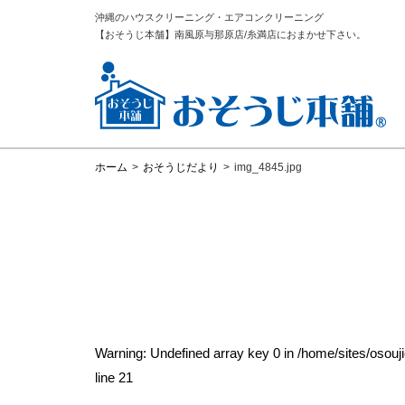
沖縄のハウスクリーニング・エアコンクリーニング
【おそうじ本舗】南風原与那原店/糸満店におまかせ下さい。
ホーム
>
おそうじだより
>
img_4845.jpg
Warning
: Undefined array key 0 in
/home/sites/osou
line
21