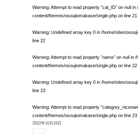
Warning
: Attempt to read property "cat_ID" on null in
content/themes/osoujiomakase/single.php
on line
21
Warning
: Undefined array key 0 in
/home/sites/osou
line
22
Warning
: Attempt to read property "name" on null in
/
content/themes/osoujiomakase/single.php
on line
22
Warning
: Undefined array key 0 in
/home/sites/osou
line
23
Warning
: Attempt to read property "category_nicenam
content/themes/osoujiomakase/single.php
on line
23
2022年10月15日