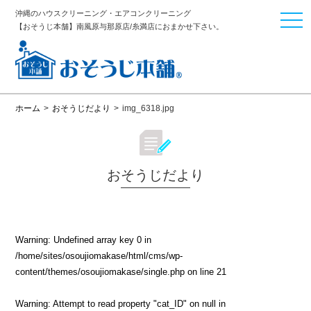
沖縄のハウスクリーニング・エアコンクリーニング
togg
【おそうじ本舗】南風原与那原店/糸満店におまかせ下さい。
navi
ホーム
>
おそうじだより
>
img_6318.jpg
おそうじだより
Warning
: Undefined array key 0 in
/home/sites/osoujiomakase/html/cms/wp-
content/themes/osoujiomakase/single.php
on line
21
Warning
: Attempt to read property "cat_ID" on null in