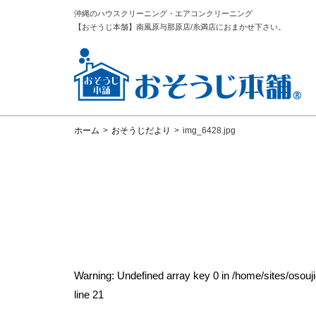
沖縄のハウスクリーニング・エアコンクリーニング
【おそうじ本舗】南風原与那原店/糸満店におまかせ下さい。
ホーム
>
おそうじだより
>
img_6428.jpg
Warning
: Undefined array key 0 in
/home/sites/osou
line
21