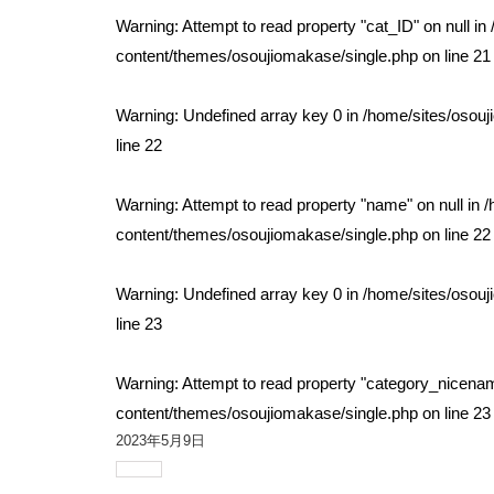
Warning
: Attempt to read property "cat_ID" on null in
content/themes/osoujiomakase/single.php
on line
21
Warning
: Undefined array key 0 in
/home/sites/osou
line
22
Warning
: Attempt to read property "name" on null in
/
content/themes/osoujiomakase/single.php
on line
22
Warning
: Undefined array key 0 in
/home/sites/osou
line
23
Warning
: Attempt to read property "category_nicenam
content/themes/osoujiomakase/single.php
on line
23
2023年5月9日