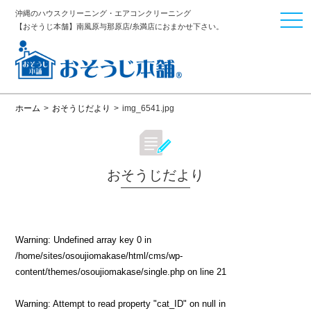
沖縄のハウスクリーニング・エアコンクリーニング
togg
【おそうじ本舗】南風原与那原店/糸満店におまかせ下さい。
navi
ホーム
>
おそうじだより
>
img_6541.jpg
おそうじだより
Warning
: Undefined array key 0 in
/home/sites/osoujiomakase/html/cms/wp-
content/themes/osoujiomakase/single.php
on line
21
Warning
: Attempt to read property "cat_ID" on null in