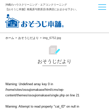
沖縄のハウスクリーニング・エアコンクリーニング
togg
【おそうじ本舗】南風原与那原店/糸満店におまかせ下さい。
navi
ホーム
>
おそうじだより
>
img_6752.jpg
おそうじだより
Warning
: Undefined array key 0 in
/home/sites/osoujiomakase/html/cms/wp-
content/themes/osoujiomakase/single.php
on line
21
Warning
: Attempt to read property "cat_ID" on null in