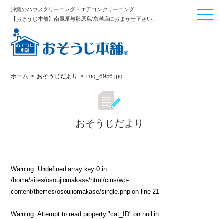
沖縄のハウスクリーニング・エアコンクリーニング
togg
【おそうじ本舗】南風原与那原店/糸満店におまかせ下さい。
navi
ホーム
>
おそうじだより
>
img_6956.jpg
おそうじだより
Warning
: Undefined array key 0 in
/home/sites/osoujiomakase/html/cms/wp-
content/themes/osoujiomakase/single.php
on line
21
Warning
: Attempt to read property "cat_ID" on null in