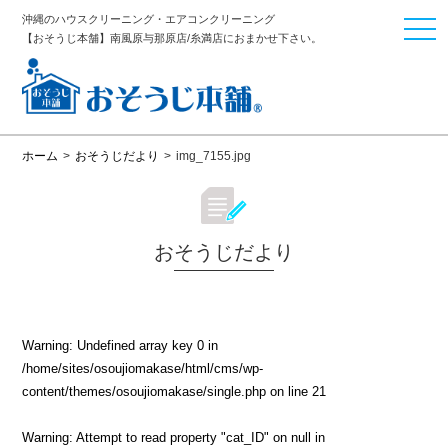
沖縄のハウスクリーニング・エアコンクリーニング
togg
【おそうじ本舗】南風原与那原店/糸満店におまかせ下さい。
navi
ホーム
>
おそうじだより
>
img_7155.jpg
おそうじだより
Warning
: Undefined array key 0 in
/home/sites/osoujiomakase/html/cms/wp-
content/themes/osoujiomakase/single.php
on line
21
Warning
: Attempt to read property "cat_ID" on null in