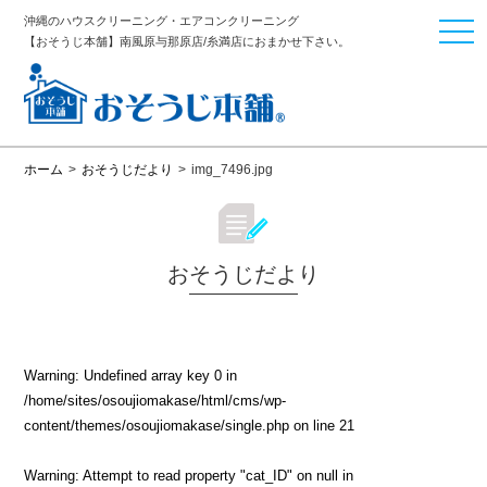
沖縄のハウスクリーニング・エアコンクリーニング
togg
【おそうじ本舗】南風原与那原店/糸満店におまかせ下さい。
navi
ホーム
>
おそうじだより
>
img_7496.jpg
おそうじだより
Warning
: Undefined array key 0 in
/home/sites/osoujiomakase/html/cms/wp-
content/themes/osoujiomakase/single.php
on line
21
Warning
: Attempt to read property "cat_ID" on null in