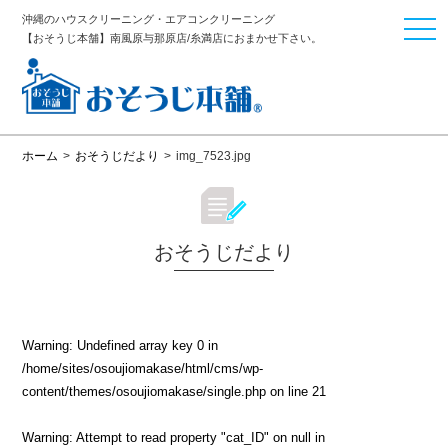
沖縄のハウスクリーニング・エアコンクリーニング
togg
【おそうじ本舗】南風原与那原店/糸満店におまかせ下さい。
navi
ホーム
>
おそうじだより
>
img_7523.jpg
おそうじだより
Warning
: Undefined array key 0 in
/home/sites/osoujiomakase/html/cms/wp-
content/themes/osoujiomakase/single.php
on line
21
Warning
: Attempt to read property "cat_ID" on null in