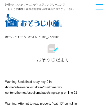
沖縄のハウスクリーニング・エアコンクリーニング
togg
【おそうじ本舗】南風原与那原店/糸満店におまかせ下さい。
navi
ホーム
>
おそうじだより
>
img_7529.jpg
おそうじだより
Warning
: Undefined array key 0 in
/home/sites/osoujiomakase/html/cms/wp-
content/themes/osoujiomakase/single.php
on line
21
Warning
: Attempt to read property "cat_ID" on null in