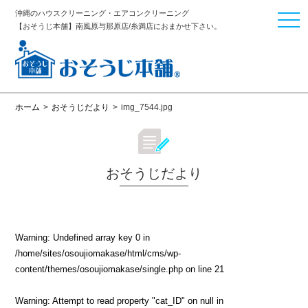
沖縄のハウスクリーニング・エアコンクリーニング
togg
【おそうじ本舗】南風原与那原店/糸満店におまかせ下さい。
navi
ホーム
>
おそうじだより
>
img_7544.jpg
おそうじだより
Warning
: Undefined array key 0 in
/home/sites/osoujiomakase/html/cms/wp-
content/themes/osoujiomakase/single.php
on line
21
Warning
: Attempt to read property "cat_ID" on null in