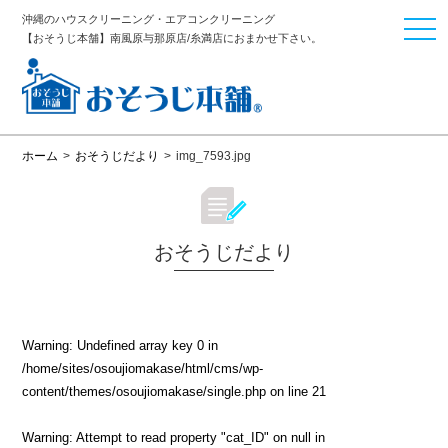
沖縄のハウスクリーニング・エアコンクリーニング
togg
【おそうじ本舗】南風原与那原店/糸満店におまかせ下さい。
navi
ホーム
>
おそうじだより
>
img_7593.jpg
おそうじだより
Warning
: Undefined array key 0 in
/home/sites/osoujiomakase/html/cms/wp-
content/themes/osoujiomakase/single.php
on line
21
Warning
: Attempt to read property "cat_ID" on null in