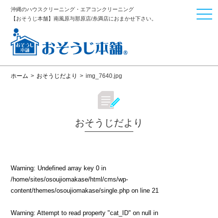
沖縄のハウスクリーニング・エアコンクリーニング
togg
【おそうじ本舗】南風原与那原店/糸満店におまかせ下さい。
navi
ホーム
>
おそうじだより
>
img_7640.jpg
おそうじだより
Warning
: Undefined array key 0 in
/home/sites/osoujiomakase/html/cms/wp-
content/themes/osoujiomakase/single.php
on line
21
Warning
: Attempt to read property "cat_ID" on null in