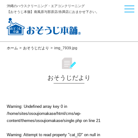
沖縄のハウスクリーニング・エアコンクリーニング
togg
【おそうじ本舗】南風原与那原店/糸満店におまかせ下さい。
navi
ホーム
>
おそうじだより
>
img_7939.jpg
おそうじだより
Warning
: Undefined array key 0 in
/home/sites/osoujiomakase/html/cms/wp-
content/themes/osoujiomakase/single.php
on line
21
Warning
: Attempt to read property "cat_ID" on null in