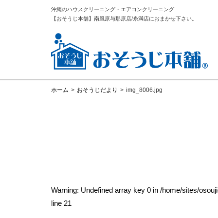
沖縄のハウスクリーニング・エアコンクリーニング
【おそうじ本舗】南風原与那原店/糸満店におまかせ下さい。
ホーム
>
おそうじだより
>
img_8006.jpg
Warning
: Undefined array key 0 in
/home/sites/osou
line
21