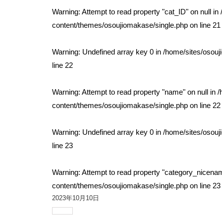
Warning
: Attempt to read property "cat_ID" on null in
content/themes/osoujiomakase/single.php
on line
21
Warning
: Undefined array key 0 in
/home/sites/osou
line
22
Warning
: Attempt to read property "name" on null in
/
content/themes/osoujiomakase/single.php
on line
22
Warning
: Undefined array key 0 in
/home/sites/osou
line
23
Warning
: Attempt to read property "category_nicenam
content/themes/osoujiomakase/single.php
on line
23
2023年10月10日