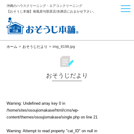
沖縄のハウスクリーニング・エアコンクリーニング
togg
【おそうじ本舗】南風原与那原店/糸満店におまかせ下さい。
navi
ホーム
>
おそうじだより
>
img_8198.jpg
おそうじだより
Warning
: Undefined array key 0 in
/home/sites/osoujiomakase/html/cms/wp-
content/themes/osoujiomakase/single.php
on line
21
Warning
: Attempt to read property "cat_ID" on null in