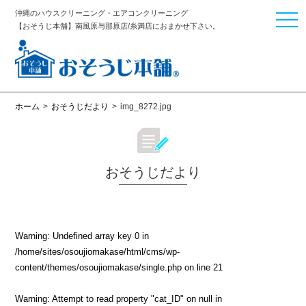
沖縄のハウスクリーニング・エアコンクリーニング
togg
【おそうじ本舗】南風原与那原店/糸満店におまかせ下さい。
navi
ホーム
>
おそうじだより
>
img_8272.jpg
おそうじだより
Warning
: Undefined array key 0 in
/home/sites/osoujiomakase/html/cms/wp-
content/themes/osoujiomakase/single.php
on line
21
Warning
: Attempt to read property "cat_ID" on null in