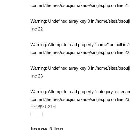
content/themes/osoujiomakase/single.php
on line
21
Warning
: Undefined array key 0 in
/home/sites/osou
line
22
Warning
: Attempt to read property "name" on null in
/
content/themes/osoujiomakase/single.php
on line
22
Warning
: Undefined array key 0 in
/home/sites/osou
line
23
Warning
: Attempt to read property "category_nicenam
content/themes/osoujiomakase/single.php
on line
23
2020年3月21日
image-2.jpg